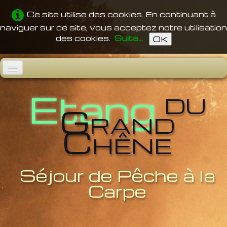
Ce site utilise des cookies. En continuant à
naviguer sur ce site, vous acceptez notre utilisation
des cookies.
Suite...
OK
du
Accueil
Etang
Grand
L'Etang
Chêne
Pêche
Confort
Vidéos
Séjour de Pêche à la
Carpe
Tarifs
Accès