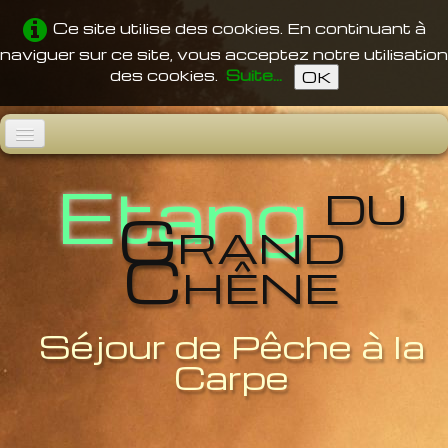
Ce site utilise des cookies. En continuant à
naviguer sur ce site, vous acceptez notre utilisation
des cookies.
Suite...
OK
du
Accueil
Etang
Grand
L'Etang
Chêne
Pêche
Confort
Vidéos
Séjour de Pêche à la
Carpe
Tarifs
Accès