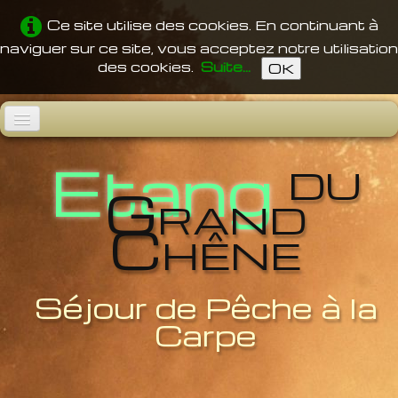
Ce site utilise des cookies. En continuant à
naviguer sur ce site, vous acceptez notre utilisation
des cookies.
Suite...
OK
du
Accueil
Etang
Grand
L'Etang
Chêne
Pêche
Confort
Vidéos
Séjour de Pêche à la
Carpe
Tarifs
Accès