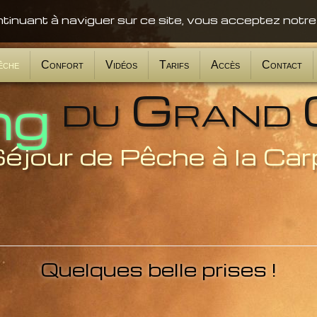
ntinuant à naviguer sur ce site, vous acceptez notre
êche
Confort
Vidéos
Tarifs
Accès
Contact
du Grand 
ng
éjour de Pêche à la Car
Quelques belle prises !